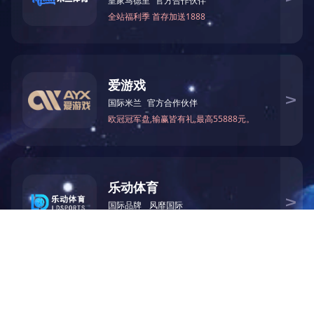
标签：
上一篇：
测试桩
下一篇：
绿能长效电源
【随便看看】
【产品推荐】
乐鱼网页版 版权所有
冀ICP备15016248号-1
地址：廊坊市广阳区第六大街三号楼
手机：15930639996